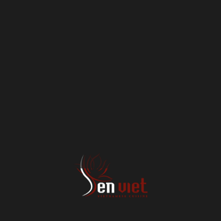
Zeitpunkt der Kenntnis einer konkreten Rechtsverletzung möglich. Bei
Bekanntwerden von entsprechenden Rechtsverletzungen werden wir diese
Inhalte umgehend entfernen.
Haftung für Links
Unser Angebot enthält Links zu externen Webseiten Dritter, auf deren
Inhalte wir keinen Einfluss haben. Deshalb können wir für diese fremden
Inhalte auch keine Gewähr übernehmen. Für die Inhalte der verlinkten
Seiten ist stets der jeweilige Anbieter oder Betreiber der Seiten
verantwortlich. Die verlinkten Seiten wurden zum Zeitpunkt der
Verlinkung auf mögliche Rechtsverstöße überprüft. Rechtswidrige Inhalte
waren zum Zeitpunkt der Verlinkung nicht erkennbar. Eine permanente
inhaltliche Kontrolle der verlinkten Seiten ist jedoch ohne konkrete
Anhaltspunkte einer Rechtsverletzung nicht zumutbar. Bei Bekanntwerden
von Rechtsverletzungen werden wir derartige Links umgehend entfernen.
Urheberrecht
Die durch die Seitenbetreiber erstellten Inhalte und Werke auf diesen